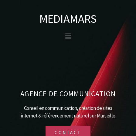
Aller
au
MEDIAMARS
contenu
Menu
AGENCE DE COMMUNICATION
Conseil en communication, création de sites
internet & référencement naturel sur Marseille
CONTACT